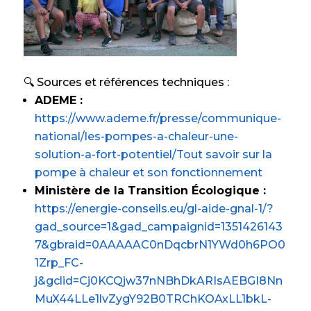
🔍 Sources et références techniques :
ADEME :
https://www.ademe.fr/presse/communique-
national/les-pompes-a-chaleur-une-
solution-a-fort-potentiel/Tout savoir sur la
pompe à chaleur et son fonctionnement
Ministère de la Transition Écologique :
https://energie-conseils.eu/gl-aide-gnal-1/?
gad_source=1&gad_campaignid=1351426143
7&gbraid=0AAAAAC0nDqcbrN1YWd0h6PO0
1Zrp_FC-
j&gclid=Cj0KCQjw37nNBhDkARIsAEBGI8Nn
MuX44LLe1lvZygY92B0TRChKOAxLL1bkL-