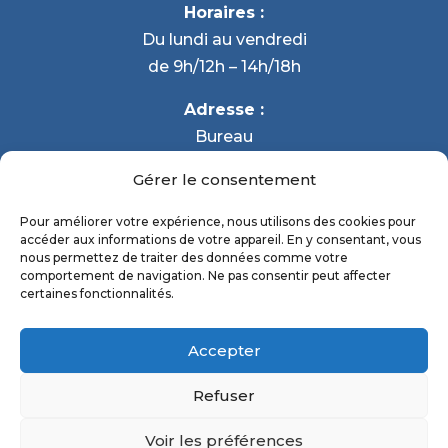
Horaires :
Du lundi au vendredi
de 9h/12h – 14h/18h
Adresse :
Bureau
29 route de Montfavet, 84000 Avignon
Gérer le consentement
Carpentras – Monteux
Pour améliorer votre expérience, nous utilisons des cookies pour
accéder aux informations de votre appareil. En y consentant, vous
nous permettez de traiter des données comme votre
comportement de navigation. Ne pas consentir peut affecter
certaines fonctionnalités.
©
2024
Groupe Baudin Lafont
Accepter
Politique de confidentialité
Refuser
Mentions légales
Voir les préférences